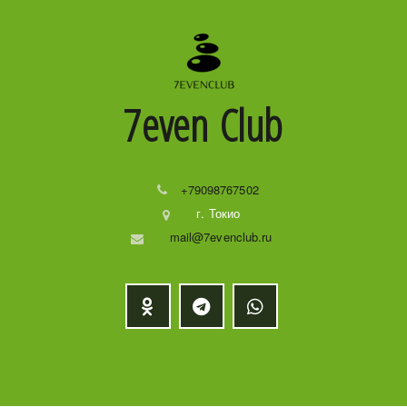
7even
Club
+79098767502
г. Токио
mail@7evenclub.ru