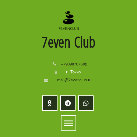
7even
Club
+79098767502
г. Токио
mail@7evenclub.ru