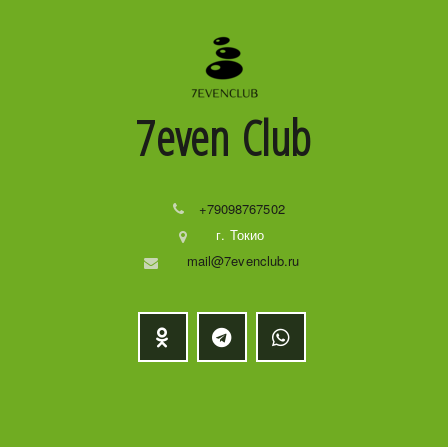
7even
Club
+79098767502
г. Токио
mail@7evenclub.ru