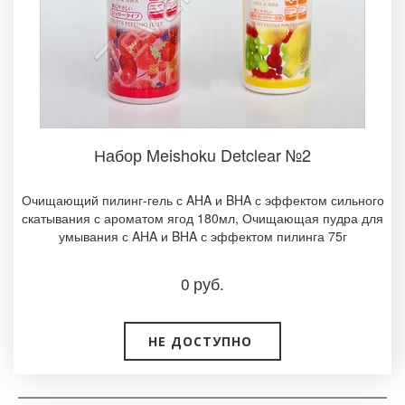
Набор Meishoku Detclear №2­
Очищающий пилинг-гель с AHA и BHA с эффектом сильного
скатывания с ароматом ягод 180мл­, ­Очищающая пудра для
умывания с AHA и BHA с эффектом пилинга 75г
0
руб.
НЕ ДОСТУПНО