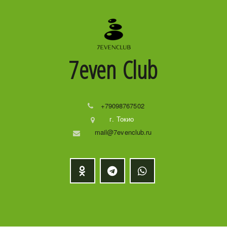
7even
Club
+79098767502
г. Токио
mail@7evenclub.ru