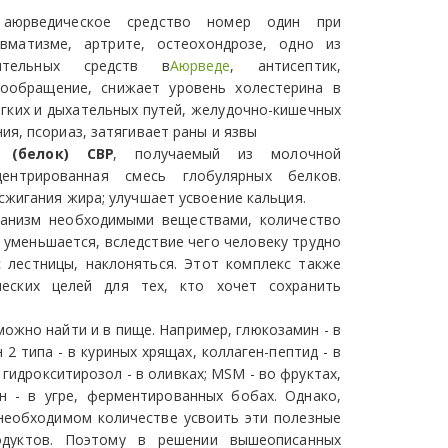
рведическое средство номер один при
евматизме, артрите, остеохондрозе, одно из
лительных средств в
Аюрведе
, антисептик,
вообращение, снижает уровень холестерина в
егких и дыхательных путей, желудочно-кишечных
ия, псориаз, затягивает раны и язвы
 (белок) CBP
, получаемый из молочной
трированная смесь глобулярных белков.
сжигания жира; улучшает усвоение кальция.
ганизм необходимыми веществами, количество
 уменьшается, вследствие чего человеку трудно
с лестницы, наклоняться. Этот комплекс также
ческих целей для тех, кто хочет сохранить
можно найти и в пище. Например, глюкозамин - в
 2 типа - в куриных хрящах, коллаген-пептид - в
 гидрокситирозол - в оливках; MSM - во фруктах,
н - в угре, ферментированных бобах. Однако,
необходимом количестве усвоить эти полезные
дуктов. Поэтому в решении вышеописанных