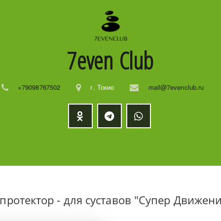
7even
Club
+79098767502
г. Токио
mail@7evenclub.ru
ротектор - для суставов "Супер Движени