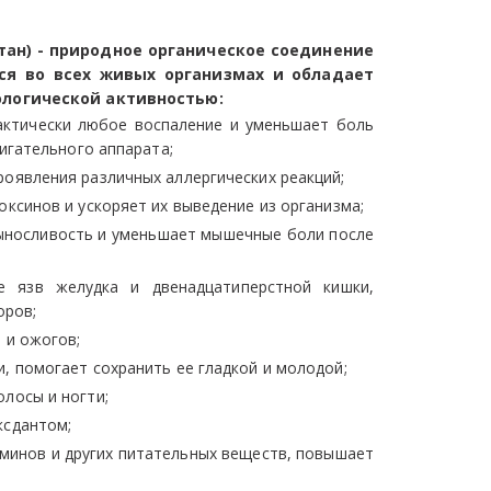
ан) - природное органическое соединение
тся во всех живых организмах и обладает
логической активностью:
актически любое воспаление и уменьшает боль
игательного аппарата;
оявления различных аллергических реакций;
оксинов и ускоряет их выведение из организма;
ыносливость и уменьшает мышечные боли после
е язв желудка и двенадцатиперстной кишки,
оров;
 и ожогов;
, помогает сохранить ее гладкой и молодой;
лосы и ногти;
ксдантом;
аминов и других питательных веществ, повышает