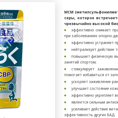
МСМ (метилсульфонилмет
серы, которое встречае
чрезвычайно высокой био
эффективно снимает пр
при заболеваниях опорно-дв
эффективно устраняет пр
нейтрализует действие т
повышает физическую в
занятий спортом;
стимулирует заживлени
помогает избавиться от зап
ускоряет заживление ран
улучшает состояние кожи
эффективно укрепляет во
является сильным антио
усиливает действие вит
эффективность других БАД.