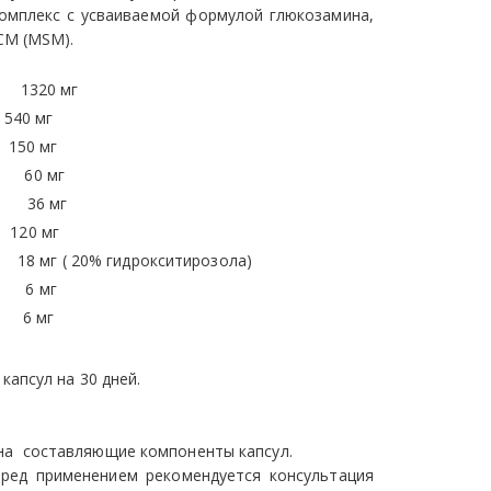
омплекс с усваиваемой формулой глюкозамина,
СМ (МSМ).
д 1320 мг
540 мг
150 мг
     60 мг
 36 мг
120 мг
18 мг ( 20% гидрокситирозола)
     6 мг
н 6 мг
 капсул на 30 дней.
 на составляющие компоненты капсул.
еред применением рекомендуется консультация