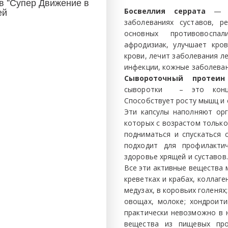
в "Супер Движение в
ней
Босвеллия серрата
— аю
заболеваниях суставов, р
основных противовоспа
афродизиак, улучшает кро
крови, лечит заболевания л
инфекции, кожные заболеван
Сывороточный протеин
сыворотки – это концен
Способствует росту мышц и 
Эти капсулы наполняют ор
которых с возрастом только
подниматься и спускаться 
подходит для профилакти
здоровье хрящей и суставов.
Все эти активные вещества 
креветках и крабах, коллаген
медузах, в коровьих голенях;
овощах, молоке; хондроити
практически невозможно в 
вещества из пищевых про