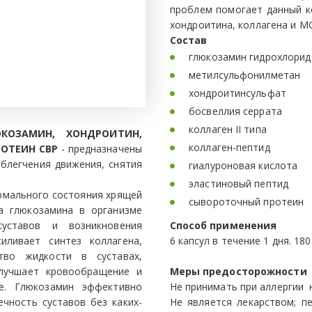
проблем помогает данный к
хондроитина, коллагена и М
Состав
глюкозамин гидрохлори
метилсульфонилметан 
хондроитинсульфат 
босвеллия серрата           
коллаген II типа
КОЗАМИН, ХОНДРОИТИН,
коллаген-пептид 
ОТЕИН CBP
- предназначены
облегчения движения, снятия
гиалуроновая кислота 
эластиновый пептид         
мального состояния хрящей
сывороточный протеи
за глюкозамина в организме
уставов и возникновения
Способ применения
иливает синтез коллагена,
6 капсул в течение 1 дня. 180
тво жидкости в суставах,
улучшает кровообращение и
Меры предосторожности
е. Глюкозамин эффективно
Не принимать при аллергии
чность суставов без каких-
Не является лекарством; п