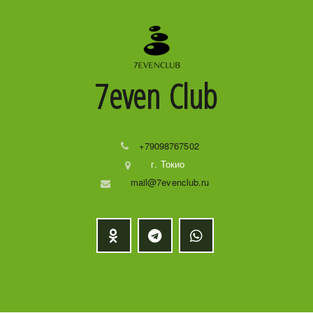
7even
Club
+79098767502
г. Токио
mail@7evenclub.ru