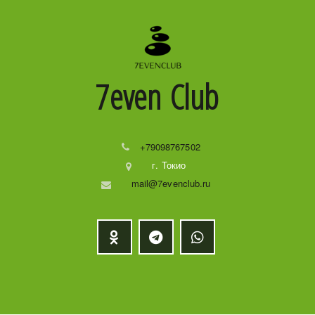
7even
Club
+79098767502
г. Токио
mail@7evenclub.ru