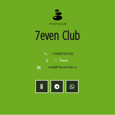
7even
Club
+79098767502
г. Токио
mail@7evenclub.ru