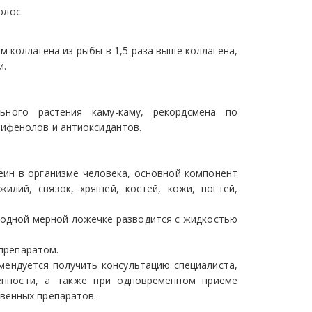
олос.
м коллагена из рыбы в 1,5 раза выше коллагена,
и.
льного растения каму-каму, рекордсмена по
ифенолов и антиоксидантов.
еин в организме человека, основной компонент
жилий, связок, хрящей, костей, кожи, ногтей,
о одной мерной ложечке разводится с жидкостью
препаратом.
мендуется получить консультацию специалиста,
енности, а также при одновременном приеме
венных препаратов.