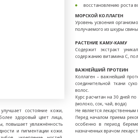
восстановлению роста в
МОРСКОЙ КОЛЛАГЕН
Уровень усвоения организмо
получаемого из шкуры свинь
РАСТЕНИЕ КАМУ-КАМУ
Содержит экстракт уника
содержанию витамина С, пол
ВАЖНЕЙШИЙ ПРОТЕИН
Коллаген – важнейший прот
соединительной ткани сухо
волос.
Курс расчитан на 30 дней п
(молоко, сок, чай, вода)
улучшает состояние кожи,
Не является лекарственным 
 более здоровый цвет лица,
Перед началом приема реко
ы, повышает увлажнённость
особенно в период берем
дности и пигментации кожи.
назначенных врачом лекарст
убов, укрепление ногтей.