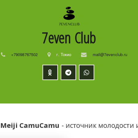
7even
Club
+79098767502
г. Токио
mail@7evenclub.ru
 Meiji CamuCamu
 - источник молодости 