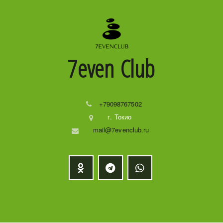
7even
Club
+79098767502
г. Токио
mail@7evenclub.ru