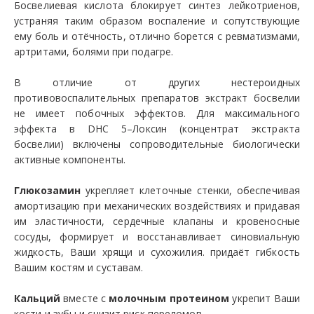
Босвелиевая кислота блокирует синтез лейкотриенов,
устраняя таким образом воспаление и сопутствующие
ему боль и отёчность, отлично борется с ревматизмами,
артритами, болями при подагре.
В отличие от других нестероидных
противовоспалительных препаратов экстракт босвелии
не имеет побочных эффектов. Для максимального
эффекта в DHC 5–Локсин (концентрат экстракта
босвелии) включены сопроводительные биологически
активные компоненты.
Глюкозамин
укрепляет клеточные стенки, обеспечивая
амортизацию при механических воздействиях и придавая
им эластичности, сердечные клапаны и кровеносные
сосуды, формирует и восстанавливает синовиальную
жидкость, Ваши хрящи и сухожилия.
придаёт гибкость
Вашим костям и суставам.
Кальций
вместе с
молочным протеином
укрепит Ваши
кости и зубы и снизит риск переломов.