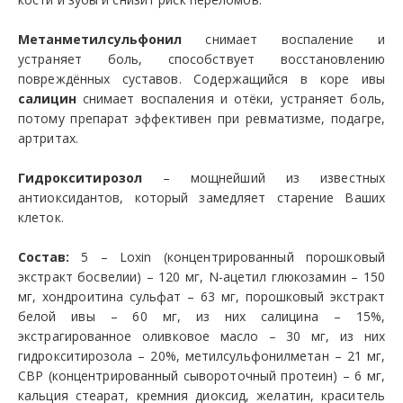
Метанметилсульфонил
снимает воспаление и
устраняет боль, способствует восстановлению
повреждённых суставов. Содержащийся в коре ивы
салицин
снимает воспаления и отёки, устраняет боль,
потому препарат эффективен при ревматизме, подагре,
артритах.
Гидрокситирозол
– мощнейший из известных
антиоксидантов, который замедляет старение Ваших
клеток.
Состав:
5 – Loxin (концентрированный порошковый
экстракт босвелии) – 120 мг, N-ацетил глюкозамин – 150
мг, хондроитина сульфат – 63 мг, порошковый экстракт
белой ивы – 60 мг, из них салицина – 15%,
экстрагированное оливковое масло – 30 мг, из них
гидрокситирозола – 20%, метилсульфонилметан – 21 мг,
СВР (концентрированный сывороточный протеин) – 6 мг,
кальция стеарат, кремния диоксид, желатин, краситель