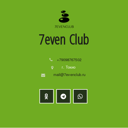
7even
Club
+79098767502
г. Токио
mail@7evenclub.ru