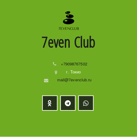
7even
Club
+79098767502
г. Токио
mail@7evenclub.ru