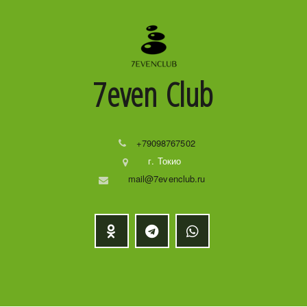
7even
Club
+79098767502
г. Токио
mail@7evenclub.ru