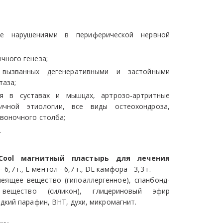
ые нарушениями в периферической нервной
чного генеза;
 вызванных дегенеративными и застойными
таза;
ия в суставах и мышцах, артрозо-артритные
личной этиологии, все виды остеохондроза,
воночного столба;
.
 Cool магнитный пластырь для лечения
,7 г., L-ментол - 6,7 г., DL камфора - 3,3 г.
леящее вещество (гипоаллергенное), спанбонд-
вещество (силикон), глицериновый эфир
дкий парафин, ВНТ, духи, микромагнит.