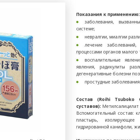
Показания к применению:
заболевания, вызванн
системе;
невралгии, миалгии разли
лечение заболеваний,
процессами органов малого 
воспалительные явлен
явления, радикулиты раз
дегенеративные болезни поз
простудные заболевания
Состав (Roihi Tsuboko
суставов):
Метилсалицилат - 6
Вспомогательный состав: к
пластырь, изолирующее 
гидрированной канифоли, жи