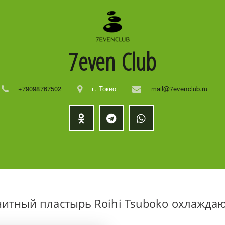
7even
Club
+79098767502
г. Токио
mail@7evenclub.ru
итный пластырь Roihi Tsuboko охлажд