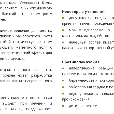
ластырь. Уменьшает боль,
не влияет на их ежедневную
​Некоторые уточнения:
 близкий к телесному цвету
допускаются водные 
тен.
принятия ванны, посещения 
можно одновременно н
тличное решение для многих
места тела, их воздействие 
связок и работоспособности
 собой статическую систему
лечебный состав имеет
вующего магнитного поля с
наложении на пораженный уч
синергетический эффект для
ей организма.
Противопоказания:
аллергические реакци
-двигательного аппарата,
гиперчувствительность кожи
 полезна новая разработка
беременность и при корм
ржащий магнит направленного
заболевания сердца и по
недопустимость налож
смесь вместе с постоянным
происхождения;
й эффект при лечении и
дети до трех лет.
ей и мышц, поддерживает