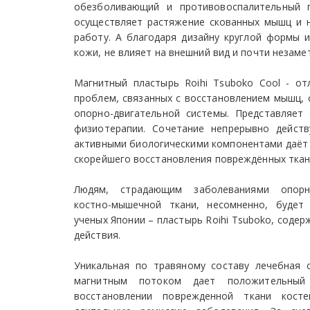
обезболивающий и противовоспалительный п
осуществляет растяжение скованных мышц и 
работу. А благодаря дизайну круглой формы и
кожи, не влияет на внешний вид и почти незаме
Магнитный пластырь Roihi Tsuboko Cool - о
проблем, связанных с восстановлением мышц, 
опорно-двигательной системы. Представляет
физиотерапии. Сочетание непрерывно дейст
активными биологическими компонентами даёт 
скорейшего восстановления повреждённых ткан
Людям, страдающим заболеваниями опорно
костно-мышечной ткани, несомненно, будет
ученых Японии – пластырь Roihi Tsuboko, соде
действия.
Уникальная по травяному составу лечебная 
магнитным потоком дает положительны
восстановлении поврежденной ткани кост