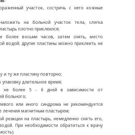
ию:
ораженный участок, состричь с него кожные
наложить на больной участок тела, слегка
ластырь плотно приклеился;
не более восьми часов, затем снять, место
ой водой; другие пластины можно приклеить не
:
у и ту же пластину повторно;
 упаковку длительное время;
- не более 5 - 6 дней в зависимости от
ей больного;
левого или иного синдрома не рекомендуется
 лечения магнитным пластырем;
ой реакции на пластырь, немедленно снять его,
одой. При необходимости обратиться к врачу
мость).