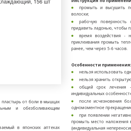
охлаждающий, 156 шт­
Инструкция по применен
промыть и высушить п
волоски;
рабочую поверхность 
придавить ладонью, чтобы п
время воздействия - 
приклеивания промыть тепл
ранее, чем через 5-6 часов.
Особенности применения
нельзя использовать одн
нельзя хранить открытую
общий срок лечения 
индивидуальных особенност
после исчезновения бо
 пластырь от боли в мышцах
одномоментное прекращение
льным и обезболивающим
при появлении негативн
промыть место наложения в
аемый в японских аптеках
(индивидуальная непереноси