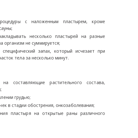
процедуры с наложенным пластырем, кроме
сауны;
акладывать несколько пластырей на разные
на организм не суммируется;
 специфический запах, который исчезает при
асток тела за несколько минут.
и на составляющие растительного состава,
;
лении грудью;
чек в стадии обострения, онкозаболевания;
ения пластыря на открытые раны различного