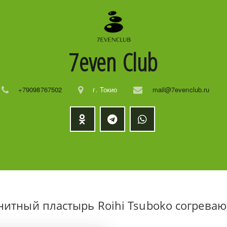
7even
Club
+79098767502
г. Токио
mail@7evenclub.ru
нитный пластырь Roihi Tsuboko согрева