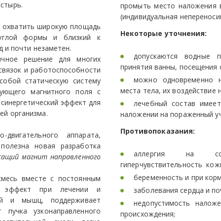
астырь.
промыть место наложения в
(индивидуальная непереноси
й охватить широкую площадь
Некоторые уточнения:
руглой формы и близкий к
д и почти незаметен.
допускаются водные 
ичное решение для многих
принятия ванны, посещения 
связок и работоспособности
можно одновременно н
 собой статическую систему
места тела, их воздействие 
вующего магнитного поля с
синергетический эффект для
лечебный состав имеет
ей организма.
наложении на пораженный уч
Противопоказания:
-двигательного аппарата,
 полезна новая разработка
аллергия на сост
ржащий магнит направленного
гиперчувствительность кож
беременность и при корм
смесь вместе с постоянным
й эффект при лечении и
заболевания сердца и по
ей и мышц, поддерживает
недопустимость налож
 пучка узконаправленного
происхождения;