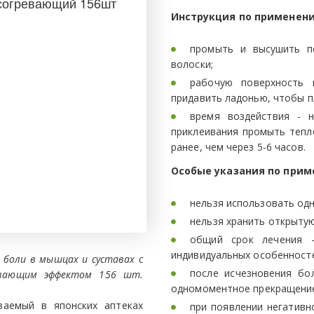
согревающий 156шт ­
Инструкция по применен
промыть и высушить п
волоски;
рабочую поверхность 
придавить ладонью, чтобы п
время воздействия - 
приклеивания промыть тепл
ранее, чем через 5-6 часов.
Особые указания по прим
нельзя использовать одн
нельзя хранить открыту
общий срок лечения 
индивидуальных особенност
боли в мышцах и суставах с
после исчезновения бо
ивающим эффектом 156 шт.
одномоментное прекращение
аемый в японских аптеках
при появлении негативн