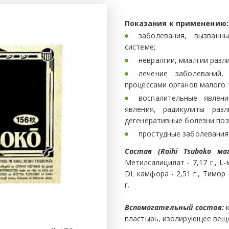
Показания к применению:
заболевания, вызванн
системе;
невралгии, миалгии разл
лечение заболеваний,
процессами органов малого 
воспалительные явлен
явления, радикулиты раз
дегенеративные болезни по
простудные заболевания
Состав (Roihi Tsuboko м
Метилсалицилат - 7,17 г., L-
DL камфора - 2,51 г., Тимор 
г.
Вспомогательный состав:
пластырь, изолирующее веще