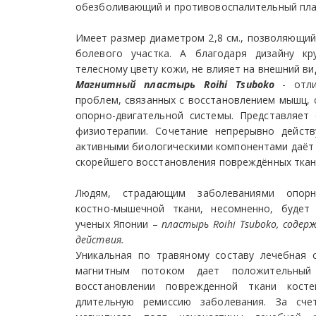
обезболивающий и противовоспалительный пл
Имеет размер диаметром 2,8 см., позволяющи
болевого участка. А благодаря дизайну к
телесному цвету кожи, не влияет на внешний ви
Магнитный пластырь Roihi Tsuboko
- отл
проблем, связанных с восстановлением мышц, 
опорно-двигательной системы. Представляет
физиотерапии. Сочетание непрерывно дейст
активными биологическими компонентами даёт 
скорейшего восстановления повреждённых ткан
Людям, страдающим заболеваниями опорно
костно-мышечной ткани, несомненно, будет
ученых Японии –
пластырь Roihi Tsuboko, соде
действия.
Уникальная по травяному составу лечебная 
магнитным потоком дает положительны
восстановлении поврежденной ткани кост
длительную ремиссию заболевания. За счет