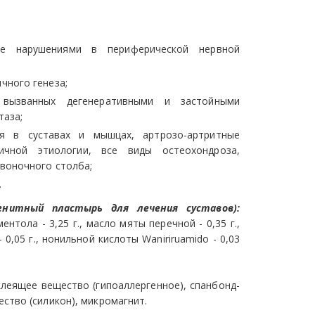
ые нарушениями в периферической нервной
ичного генеза;
 вызванных дегенеративными и застойными
таза;
ия в суставах и мышцах, артрозо-артритные
личной этиологии, все виды остеохондроза,
звоночного столба;
.
агнитный пластырь для лечения суставов):
ментола - 3,25 г., масло мяты перечной - 0,35 г.,
- 0,05 г., нонильной кислоты Waniriruamido - 0,03
клеящее вещество (гипоаллергенное), спанбонд-
ство (силикон), микромагнит.