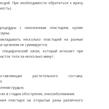
одой. При необходимости обратиться к врачу
мость).
процедуры с наложенным пластырем, кроме
сауны;
акладывать несколько пластырей на разные
на организм не суммируется;
 специфический запах, который исчезает при
асток тела за несколько минут.
авляющие растительного состава,
и;
лении грудью;
чек в стадии обострения, онкозаболевания;
ения пластыря на открытые раны различного