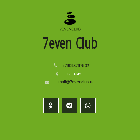
7even
Club
+79098767502
г. Токио
mail@7evenclub.ru