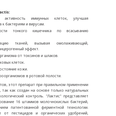
ctis:
 активность иммунных клеток, улучшая
 к бактериям и вирусам.
ности тонкого кишечника по всасыванию
ерацию тканей, вызывая омолаживающий,
анцерогенный эффект.
рганизма от токсинов и шлаков.
ковых клеток.
остояние кожи.
роорганизмов в ротовой полости.
ов, этот препарат при правильном применении
 так как создан на основе только натуральных
кологический контроль. "Лактис" представляет
рование 16 штаммов молочнокислых бактерий,
нием патентованной ферментной технологии.
е от пестицидов и органических удобрений,