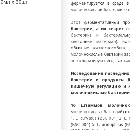
 10мл х 30шт
ферментируется в среде в
молочнокислой бактерии экс
Этот ферментативный пр
бактерии, а их секрет
(э
бактерии) и бактериаль
клеточный материал). Бо
обычные жизнеспособные 
молочнокислые бактерии зас
не колонизируют его, так ка
Исследования последних
бактерии и продукты 
кишечную регуляцию и 
молочнокислые бактерии
16 штаммов молочнок
молочнокислых бактерий) вх
1. L. curvatus (BSC 001) 2. L. 
(BSC 004) 5. L. acidophilus (B