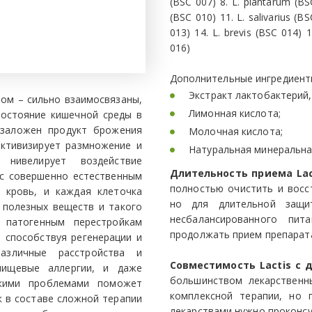
(BSC 007) 8. L. plantarum (BS
(BSC 010) 11. L. salivarius (BS
013) 14. L. brevis (BSC 014)
016)
Дополнительные ингредиенты
Экстракт лактобактерий
лом – сильно взаимосвязаны,
Лимонная кислота;
состояние кишечной среды в
) заложен продукт брожения
Молочная кислота;
активизирует размножение и
Натуральная минеральна
 нивелирует воздействие
Длительность приема Lac
нс совершенно естественным
полностью очистить и восс
 кровь, и каждая клеточка
но для длительной защи
 полезных веществ и такого
несбалансированного пит
 патогенным перестройкам
продолжать прием препарата 
, способствуя регенерации и
азличные расстройства и
Совместимость Lactis с 
пищевые аллергии, и даже
большинством лекарственны
кими проблемами поможет
комплексной терапии, но 
к в составе сложной терапии
лекарствами нужно проконсу