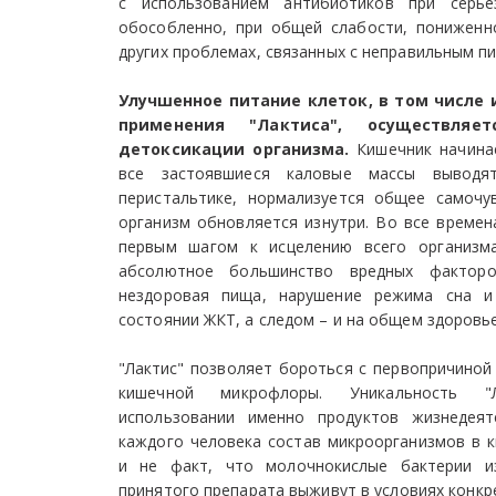
с использованием антибиотиков при серье
обособленно, при общей слабости, пониженн
других проблемах, связанных с неправильным п
Улучшенное питание клеток, в том числе 
применения "Лактиса", осуществляе
детоксикации организма.
Кишечник начинае
все застоявшиеся каловые массы выводят
перистальтике, нормализуется общее самочув
организм обновляется изнутри. Во все време
первым шагом к исцелению всего организма
абсолютное большинство вредных факторо
нездоровая пища, нарушение режима сна и
состоянии ЖКТ, а следом – и на общем здоровье
"Лактис" позволяет бороться с первопричиной
кишечной микрофлоры. Уникальность "
использовании именно продуктов жизнедеят
каждого человека состав микроорганизмов в к
и не факт, что молочнокислые бактерии из
принятого препарата выживут в условиях конк