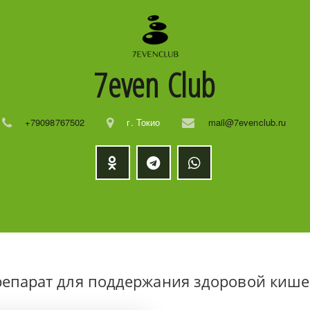
7even
Club
+79098767502
г. Токио
mail@7evenclub.ru
препарат для поддержания здоровой киш