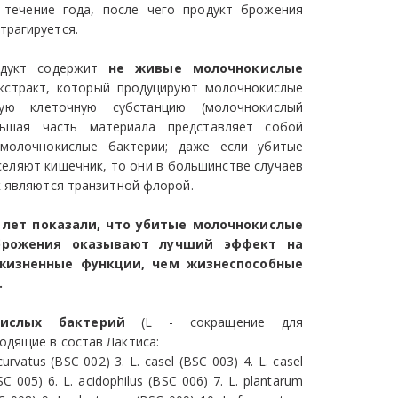
 течение года, после чего продукт брожения
трагируется.
одукт содержит
не живые молочнокислые
кстракт, который продуцируют молочнокислые
ную клеточную субстанцию (молочнокислый
льшая часть материала представляет собой
молочнокислые бактерии; даже если убитые
еляют кишечник, то они в большинстве случаев
к являются транзитной флорой.
 лет показали, что убитые молочнокислые
брожения оказывают лучший эффект на
жизненные функции, чем жизнеспособные
.
ислых бактерий
(L - сокращение для
одящие в состав Лактиса:
curvatus (BSC 002) 3. L. casel (BSC 003) 4. L. casel
SC 005) 6. L. acidophilus (BSC 006) 7. L. plantarum