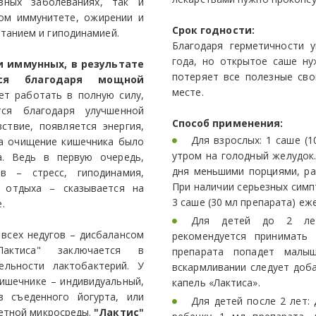
зных заболеваниях, так и
ом иммунитете, ожирении и
Cрок годности: 
итанием и гиподинамией.
Благодаря герметичности у
года, но открытое саше ну
и иммунных, в результате
потеряет все полезные сво
тся благодаря мощной
месте.
т работать в полную силу,
ся благодаря улучшенной
Способ применения:
ствие, появляется энергия,
Для взрослых: 1 саше (
на очищение кишечника было
утром на голодный желудок
. Ведь в первую очередь,
дня меньшими порциями, ра
в – стресс, гиподинамия,
При наличии серьезных симп
 отдыха – сказывается на
3 саше (30 мл препарата) еж
.
Для детей до 2 лет
 всех недугов – дисбалансом
рекомендуется принимать
Лактиса" заключается в
препарата попадет малы
ельности лактобактерий. У
вскармливании следует доб
ишечнике – индивидуальный,
капель «Лактиса».
 съеденного йогурта, или
Для детей после 2 лет:
ретной микросреды.
"Лактис"