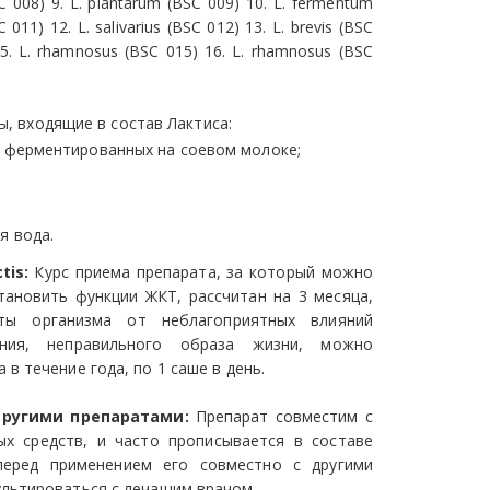
C 008) 9. L. plantarum (BSC 009) 10. L. fermentum
C 011) 12. L. salivarius (BSC 012) 13. L. brevis (BSC
 15. L. rhamnosus (BSC 015) 16. L. rhamnosus (BSC
, входящие в состав Лактиса:
, ферментированных на соевом молоке;
я вода.
tis:
Курс приема препарата, за который можно
тановить функции ЖКТ, рассчитан на 3 месяца,
ты организма от неблагоприятных влияний
ания, неправильного образа жизни, можно
в течение года, по 1 саше в день.
другими препаратами:
Препарат совместим с
х средств, и часто прописывается в составе
перед применением его совместно с другими
льтироваться с лечащим врачом.