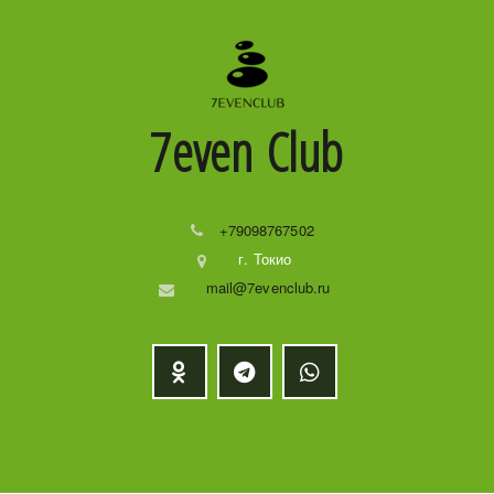
7even
Club
+79098767502
г. Токио
mail@7evenclub.ru