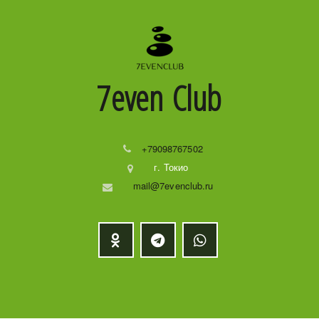
7even
Club
+79098767502
г. Токио
mail@7evenclub.ru