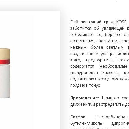
Отбеливающий крем KOSE G
заботится об увядающей 
отбеливает её, борется с 
потемнения, веснушки, с
нежным, более светлым. 
воздействием ультрафиолет
кожу, предохраняет кож
содержатся необходимы
гиалуроновая кислота, 
подтягивают кожу, омолаж
придают тонус.
Применение:
Немного сре
движениями распределить до
Состав:
L-аскорбиновая
бутиленгликоль, дипропи