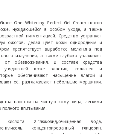
race One Whitening Perfect Gel Cream нежно
коже, нуждающейся в особом уходе, а также
возрастной пигментацией. Средство устраняет
леды ожогов, делая цвет кожи однородным и
Крем препятствует выработке меланина под
ового излучения, а также глубоко увлажняет
у от обезвоживания. В составе средства
е увядающей коже эластин, коллаген и
которые обеспечивают насыщение влагой и
ивают её, разглаживают небольшие морщинки,
дства нанести на чистую кожу лица, легкими
 полного впитывания.
 кислота 2-глюкозид,очищенная вода,
ленгликоль, концентрированный глицерин,