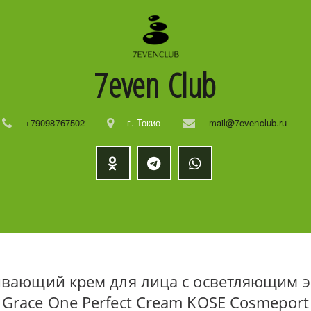
7even
Club
+79098767502
г. Токио
mail@7evenclub.ru
вающий крем для лица с осветляющим э
Grace One Perfect Cream KOSE Cosmeport