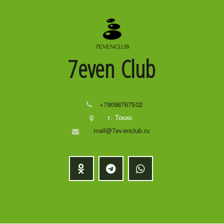
7even
Club
+79098767502
г. Токио
mail@7evenclub.ru