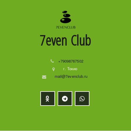
7even
Club
+79098767502
г. Токио
mail@7evenclub.ru