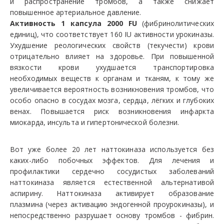
и распространение тромбов, а также снижает
повышенное артериальное давление.
Активность 1 капсула 2000 FU
(фибринолитических
единиц), что соответствует 160 IU активности урокиназы.
Ухудшение реологических свойств (текучести) крови
отрицательно влияет на здоровье. При повышенной
вязкости крови ухудшается транспортировка
необходимых веществ к органам и тканям, к тому же
увеличивается вероятность возникновения тромбов, что
особо опасно в сосудах мозга, сердца, лёгких и глубоких
венах. Повышается риск возникновения инфаркта
миокарда, инсульта и гипертонической болезни.
Вот уже более 20 лет наттокиназа используется без
каких-либо побочных эффектов. Для лечения и
профилактики сердечно сосудистых заболеваний
наттокиназа является естественной альтернативой
аспирину. Наттокиназа активирует образование
плазмина (через активацию эндогенной проурокиназы), и
непосредственно разрушает основу тромбов - фибрин.