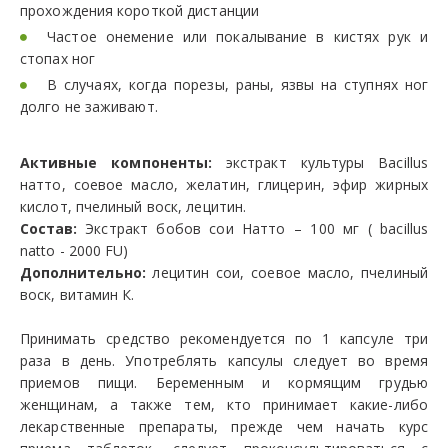
прохождения короткой дистанции
Частое онемение или покалывание в кистях рук и
стопах ног
В случаях, когда порезы, раны, язвы на ступнях ног
долго не заживают.
Активные компоненты:
экстракт культуры Bacillus
натто, cоевое масло, желатин, глицерин, эфир жирных
кислот, пчелиный воск, лецитин.
Состав:
Экстракт бобов сои Натто – 100 мг ( bacillus
natto - 2000 FU)
Дополнительно:
лецитин сои, соевое масло, пчелиный
воск, витамин К.
Принимать средство рекомендуется по 1 капсуле три
раза в день. Употреблять капсулы следует во время
приемов пищи. Беременным и кормящим грудью
женщинам, а также тем, кто принимает какие-либо
лекарственные препараты, прежде чем начать курс