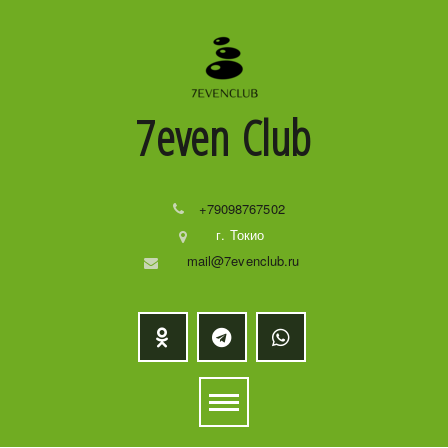
7even
Club
+79098767502
г. Токио
mail@7evenclub.ru