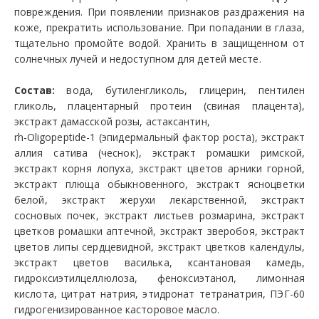
повреждения. При появлении признаков раздражения на
коже, прекратить использование. При попадании в глаза,
тщательно промойте водой. Хранить в защищенном от
солнечных лучей и недоступном для детей месте.
Состав:
вода, бутиленгликоль, глицерин, пентилен
гликоль, плацентарный протеин (свиная плацента),
экстракт дамасской розы, астаксантин,
rh-Oligopeptide-1 (эпидермальный фактор роста), экстракт
аллия сатива (чеснок), экстракт ромашки римской,
экстракт корня лопуха, экстракт цветов арники горной,
экстракт плюща обыкновенного, экстракт ясноцветки
белой, экстракт жерухи лекарственной, экстракт
сосновых почек, экстракт листьев розмарина, экстракт
цветков ромашки аптечной, экстракт зверобоя, экстракт
цветов липы сердцевидной, экстракт цветков календулы,
экстракт цветов василька, ксантановая камедь,
гидроксиэтилцеллюлоза, феноксиэтанол, лимонная
кислота, цитрат натрия, этидронат тетранатрия, ПЭГ-60
гидрогенизированное касторовое масло.