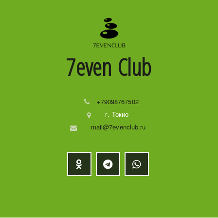
7even
Club
+79098767502
г. Токио
mail@7evenclub.ru