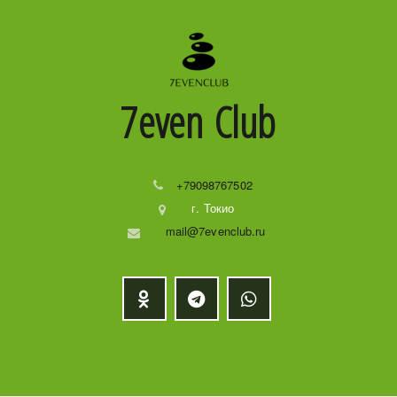
7even
Club
+79098767502
г. Токио
mail@7evenclub.ru