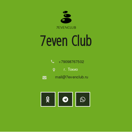
7even
Club
+79098767502
г. Токио
mail@7evenclub.ru