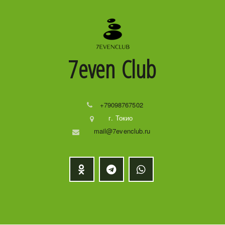
7even
Club
+79098767502
г. Токио
mail@7evenclub.ru