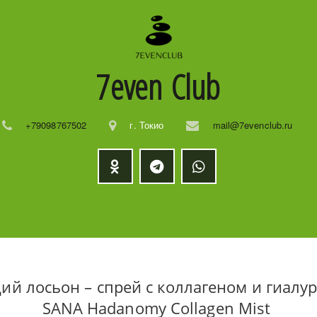
7even
Club
+79098767502
г. Токио
mail@7evenclub.ru
й лосьон – спрей с коллагеном и гиалур
SANA Hadanomy Collagen Mist 