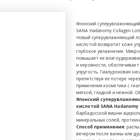
Японский суперувлажняющий 
SANA Hadanomy Collagen Loti
Новый суперувлажняющий лос
кислотой возвратит коже упр
глубокое увлажнение. Микрок
повышает ее влагоудержива
и неровности, обеспечивает 
упругость. Гиалуроновая кис
препятствуя ее потере через
применения косметики с гиа
мягкой, гладкой и нежной. 
Японский суперувлажняющ
кислотой SANA Hadanomy C
барбадосской вишни ацеролы
минеральных солей, протеино
Способ применения: 
распы
вечером после ванны или душ