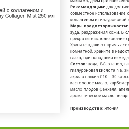
макияжа, днем при нанесенн
Рекомендации:
 для дости
й с коллагеном и
совместное использование с
 Collagen Mist 250 мл
коллагеном и гиалуроновой 
Меры предосторожности:
зуда, раздражения кожи. В с
прекратите использование с
Храните вдали от прямых со
комнатной. Храните в недост
глаза, при попадании немедл
Состав:
 вода, BG, этанол, г
гиалуроновая кислота Na, эк
акрилат алкил С10 – 30 крос
касторовое масло, карбомер
масло плодов фенхеля, апел
ароматическое масло пеларг
Производство: 
Япония