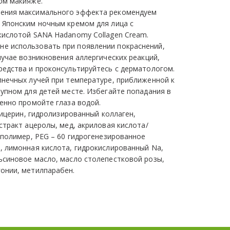
ом макияже. 
жения максимального эффекта рекомендуем 
 Японским ночным кремом для лица с 
кислотой SANA Hadanomy Collagen Cream. 
 не использовать при появлении покраснений, 
лучае возникновения аллергических реакций, 
редства и проконсультируйтесь с дерматологом. 
лнечных лучей при температуре, приближенной к 
упном для детей месте. Избегайте попадания в 
енно промойте глаза водой. 
лицерин, гидролизированный коллаген, 
стракт ацеролы, мед, акриловая кислота/
сполимер, PEG – 60 гидрогенезированное 
, лимонная кислота, гидрокислированный Na, 
ьсиновое масло, масло столепестковой розы, 
онии, метилпарабен.