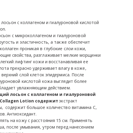
лосьон c коллагеном и гиалуроновой кислотой 
on. 
ьон с микроколлагеном и гиалуроновой 
угость и эластичность, а также обеспечит 
оллаген проникая в глубокие слои кожи, 
ющие свойства, разглаживает мелкие морщинки 
легкий лифтинг кожи и восстанавливая ее 
лота прекрасно удерживает влагу в коже, 
 верхний слой клеток эпидермиса. После 
луроновой кислотой кожа выглядит более 
Обладает увлажняющим действием. 
ий лосьон c коллагеном и гиалуроновой 
ollagen Lotion содержит 
экстракт 
,  содержит большое количество витамина С, 
в. Антиоксидант. 
лять на кожу с расстояния 15 см. Применять 
а, после умывания, утром перед нанесением 