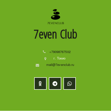
7even
Club
+79098767502
г. Токио
mail@7evenclub.ru