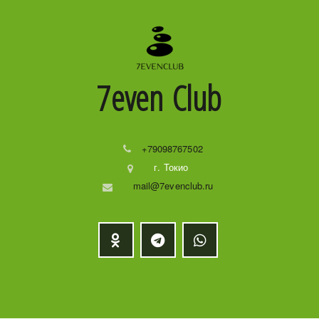
7even
Club
+79098767502
г. Токио
mail@7evenclub.ru