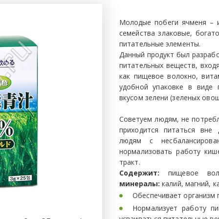
Молодые побеги ячменя – и
семейства злаковые, бога
питательные элементы.
Данный продукт был разраб
питательных веществ, вход
как пищевое волокно, вита
удобной упаковке в виде 
вкусом зелени (зеленых овощ
Советуем людям, не потреб
приходится питаться вне 
людям с несбалансирова
нормализовать работу киш
тракт.
Содержит:
пищевое волок
минералы:
калий, магний, к
Обеспечивает организм 
Нормализует работу пи
усваиваться питательные ве