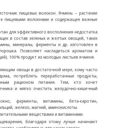
сточник пищевых волокон. Ячмень – растение
тое пищевыми волокнами и содержащее важные
отан для эффективного восполнения недостатка
ящих в состав зеленых и желтых овощей, таких
мины, минералы, ферменты и др. изготовлен в
порошка. Позволяет насладиться ароматом и
ей). 100% продукт из молодых листьев ячменя.
ляющим овощи в достаточной мере, кому часто
дома, потреблять переработанные продукты,
нным рационом питания. Тем, кто хочет
ечника и мягко очистить желудочно-кишечный
но, ферменты, витамины, бета-каротин,
альций, железо, магний, аминокислоты.
питательными веществами и витаминами.
щеварения, благодаря этому лучше начинают
щества, необходимые для наших клеток.