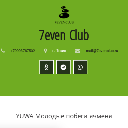
7even
Club
+79098767502
г. Токио
mail@7evenclub.ru
YUWA Молодые побеги ячменя